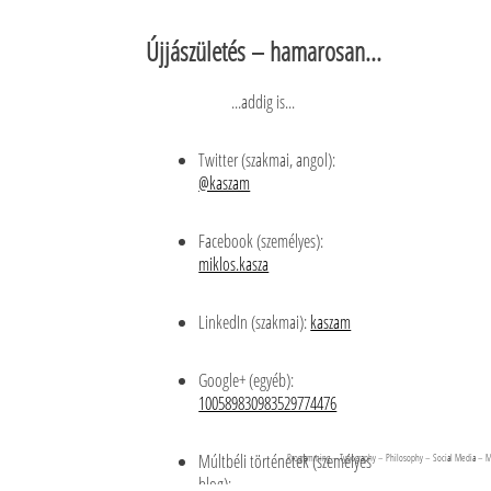
Újjászületés – hamarosan...
...addig is...
Twitter (szakmai, angol):
@kaszam
Facebook (személyes):
miklos.kasza
LinkedIn (szakmai):
kaszam
Google+ (egyéb):
100589830983529774476
Múltbéli történetek (személyes
– Programming – Typography – Philosophy – Social Media – Man
blog):